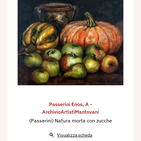
Passerini Enos
,
A -
ArchivioArtistiMantovani
(Passerini) Natura morta con zucche
Visualizza scheda