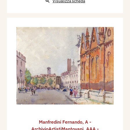
Visualizza scheda
Manfredini Fernando
,
A -
ArchivioArtistiMantovani
,
AAA -