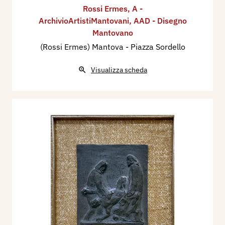
Rossi Ermes
,
A -
ArchivioArtistiMantovani
,
AAD - Disegno
Mantovano
(Rossi Ermes) Mantova - Piazza Sordello
Visualizza scheda