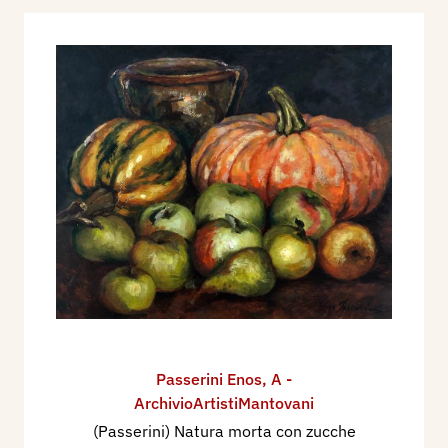
Passerini Enos
,
A -
ArchivioArtistiMantovani
(Passerini) Natura morta con zucche