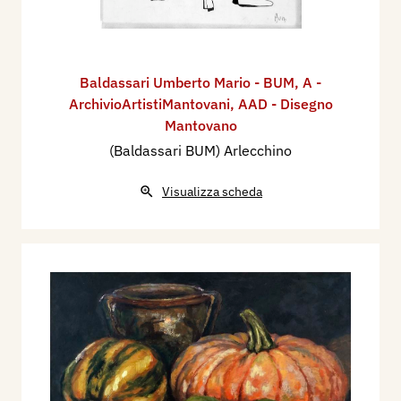
Baldassari Umberto Mario - BUM
,
A -
ArchivioArtistiMantovani
,
AAD - Disegno
Mantovano
(Baldassari BUM) Arlecchino
Visualizza scheda