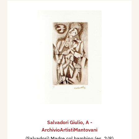
Salvadori Giulio
,
A -
ArchivioArtistiMantovani
(Salvadori) Madre col bambino (es. 2/8)