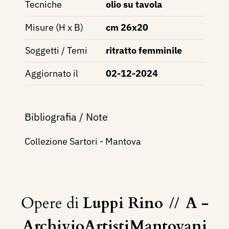
Tecniche
olio su tavola
Misure (H x B)
cm 26x20
Soggetti / Temi
ritratto femminile
Aggiornato il
02-12-2024
Bibliografia / Note
Collezione Sartori - Mantova
Opere di
Luppi Rino
//
A -
ArchivioArtistiMantovani