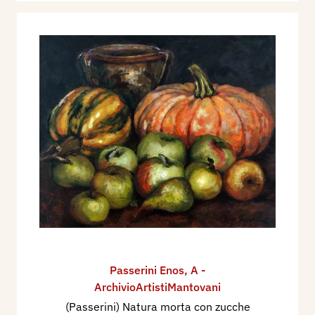
Passerini Enos
,
A -
ArchivioArtistiMantovani
(Passerini) Natura morta con zucche