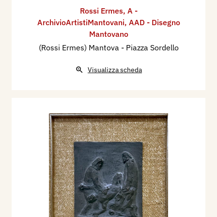
Rossi Ermes
,
A -
ArchivioArtistiMantovani
,
AAD - Disegno
Mantovano
(Rossi Ermes) Mantova - Piazza Sordello
Visualizza scheda