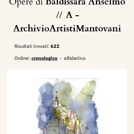
Opere di
Baldissara Anselmo
//
A -
ArchivioArtistiMantovani
Risultati trovati:
622
Ordine:
cronologico
-
alfabetico