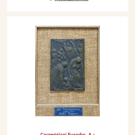
Carpeggiani Evandro
,
A -