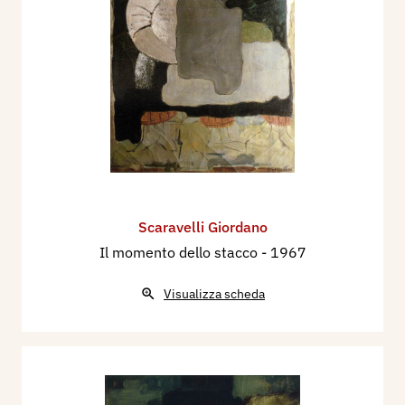
a Mantova 1900-1950, Quistello (MN),
Pinacoteca comunale.
2000 - Collezione d’arte Moderna della Provincia
di Mantova, Mantova, Casa del Mantegna.
2011 - Collezione d’arte Moderna della Provincia
di Mantova, Mantova, Casa del Mantegna.
Bibliografia:
1975 - Dizionario dei Pittori Mantovani. Volume
Scaravelli Giordano
Secondo, a cura di Maria Gabriella Savoia e
Il momento dello stacco
- 1967
Adalberto Sartori, Mantova, Adalberto Sartori
Editore, pp. 114/116 ill.
Visualizza scheda
1976 - Catalogo Sartori degli Artisti Mantovani
1977, a cura di Adalberto Sartori Editore in
Mantova, p. 54.
1977 - Mantova e la sua Provincia illustrata dai