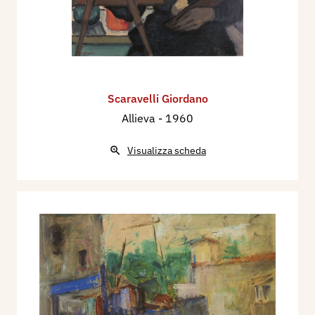
1955 - III Mostra Provinciale di Pittura, Mantova,
Casa del Mantegna.
1956 - Mostra interprovinciale di Arti Plastiche e
Figurative, Mantova.
1957 - LII Biennale d’Arte, Verona.
Scaravelli Giordano
1958 - Premio Nazionale d’Arte, San Remo.
Allieva
- 1960
Mostra della Federazione degli Artisti, Mantova,
galleria la Gonzaghesca. Mostra di Pittura. V
Visualizza scheda
Premio Città di Bozzolo, Bozzolo
Mostra di Pittura, VI Premio Città di Bozzolo,
Bozzolo. Premio Nazionale Bottigella, Pavia.
Castello Visconteo Associazione Artisti
Professionisti, Mantova, Circolo La Rovere.
1961 - Mostra Cremona 61, Cremona, Palazzo
dell’Arte. Rassegna Arti Figurative Mantovane,
Mantova, Casa del Mantegna. Mostra Nazionale