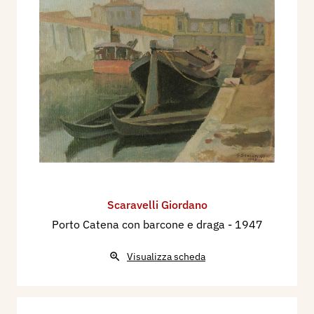
studio di Linda Bonaiuti. Il ritorno a Mantova
coincide con un periodo di accanita ricerca, che
riceverà conferme ufficiali dalla partecipazione a
importanti rassegne internazionali, quali le
Biennali di Venezia (1948 e 1950) e le
Quadriennali di Roma (del ’48 e del ’52). Da
quegli anni in poi sarà presente nelle maggiori
manifestazioni nazionali, vedi la Triennale di
Milano, la Biennale di Verona, il Premio Suzzara,
in cui risulta vincitore nel 1970.
Scaravelli Giordano
Nel 1948 è a Venezia per alcuni mesi, impegnato,
Porto Catena con barcone e draga
- 1947
assieme al pittore Carlo Zanfrognini, nel restauro
di affreschi nella chiesa di San Francesco, Si
Visualizza scheda
diploma, già adulto, preso l’Istituto d’Arte di
Parma nella sezione di decorazione pittorica.
Nel 1956 accetta la cattedra di disegno dal vero