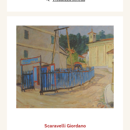
i vicini del vicolo. Le sue stesse opere riflettono
questo ‘silenzio’ nei confronti dei rumori e dei
suoni della vita.
Come è facile tracciare la biografia di Scaravelli-
uomo, risulta invece complesso seguire la sua
storia d’artista e ricondurla alle poche righe di
una scheda. Partendo dalle brevi note biografiche
si evidenzia che i soggiorni fuori Mantova sono
limitati e si concludono sempre con il ritorno alla
sua tranquilla e assopita provincia.
Scaravelli rimane legato a Mantova e in
particolare ad un luogo-topos: vicolo Barche e
Porto Catena, da cui non si staccherà se non nel
giorno della sua morte avvenuta
improvvisamente il 20 febbraio 1981.
Scaravelli Giordano