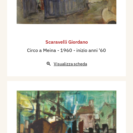
di Pittura, Cinisello Balsamo.
1963 - LVI Biennale d’Arte, Verona. III Mostra
Interregionale, Cremona, Palazzo dell’Arte.
Premio Nazionale, Il nostro Po, Piacenza e
Milano. Mostra Nazionale d’Arte, Roma, INPS. II
Scaravelli Giordano
Premio Nazionale di Pittura, Il nostro Po,
Circo a Meina
- 1960 - inizio anni '60
Piacenza e Mantova. 1967 - Rassegna delle Arti
Figurative Mantovane, Mantova, Palazzo della
Visualizza scheda
Ragione.
1970 - VI Premio Nazionale di Pittura, Gussago
(BS). Premio Suzzara, Suzzara (VINCITORE).
1971 - I Mostra d’Arte Regionale Lombarda,
Cremona.
1976 - Rassegna Arts Plastiques Villes
Jumelées, Nevers, Maison de la Culture. Pittori
Mantovani a Nevers, Mantova, Casa del