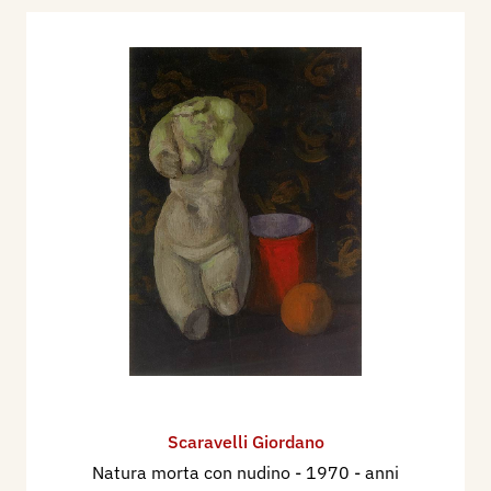
biografico, volume VI, Sa - Zir, Mantova, Archivio
Sartori Editore, pp. 2845/2863.
2012 - Forme rilevate. Rileggendo l'arte di
Giordano Scaravelli, a cura di Paolo Artoni,
catalogo mostra, Associazione Postumia,
Gazoldo degli Ippoliti (MN), pp. 72.
2015 - In punta di grafite, inediti dalla collezione
Giordano Scaravelli, a cura di Elisabetta Pozzetti,
Ferdinando Capisani, catalogo mostra, Mantova,
Madonna della Vittoria, Edizioni Publi-Paolini, pp.
128.
Scaravelli Giordano
Natura morta con nudino
- 1970 - anni