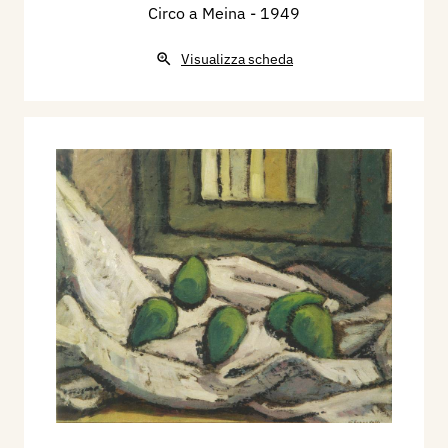
Circo a Meina
- 1949
Mostre personali e retrospettive
1933 - Mantova, Saletta delle Esposizioni.
Visualizza scheda
1944 - Mantova, Unione Professionisti e Artisti.
1945 - Castellucchio (MN), Circolo della Cultura.
Mantova, Galleria del Pioppo.
1946 - Roma, Galleria La finestra.
1950 - Verona, Galleria Teatro del Cappello.
1954 - Andalo (TN), Sala Comunale.
1959 - Mantova, Galleria La Gonzaghesca.
1966 - Cavalese (TN), Palazzo Comunale.
1968 - Cavalese (TN), Palazzo Comunale.
1969 - Cavalese (TN), Palazzo Comunale.
Mantova, Circolo La Rovere.
1970 - Cavalese (TN), Palazzo Comunale.
1971 - Cavalese (TN), Palazzo delle Scuole.
1972 - Cavalese (TN), Palazzo Comunale.