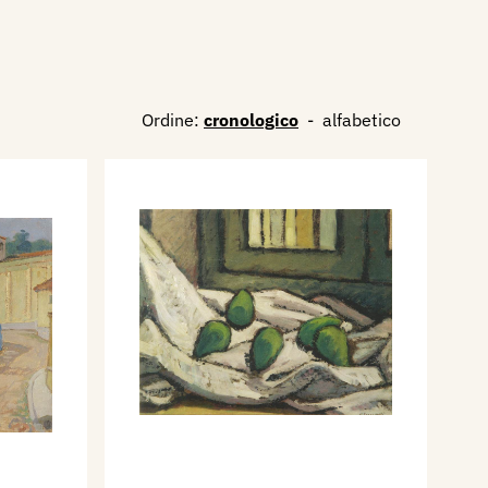
Ordine:
cronologico
-
alfabetico