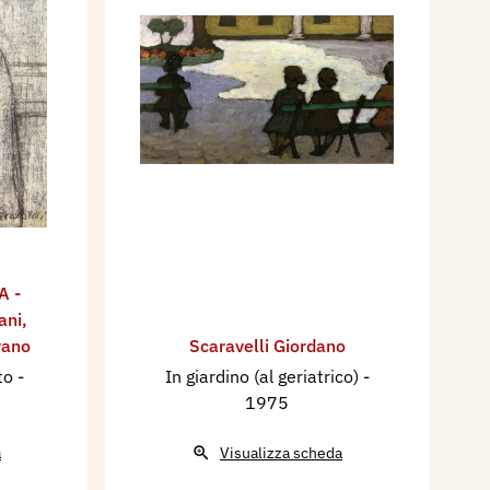
A -
ani
,
vano
Scaravelli Giordano
tto
-
In giardino (al geriatrico)
-
1975
a
Visualizza scheda