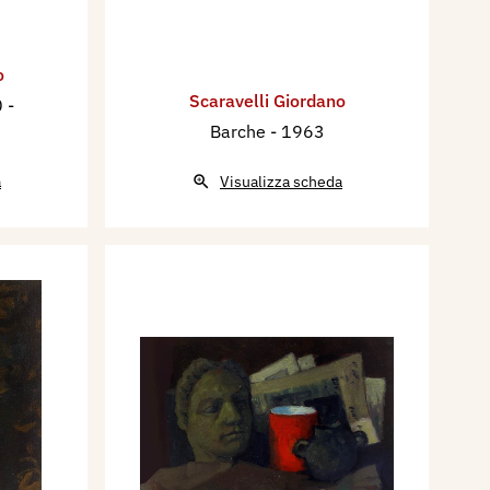
o
Scaravelli Giordano
 -
Barche
- 1963
a
Visualizza scheda