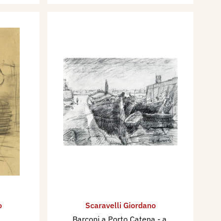
o
Scaravelli Giordano
Barconi a Porto Catena
- a.