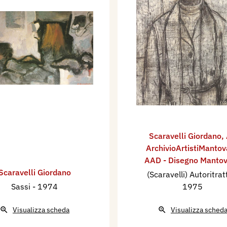
Scaravelli Giordano
,
ArchivioArtistiMantov
AAD - Disegno Manto
Scaravelli Giordano
(Scaravelli) Autoritra
Sassi
- 1974
1975
Visualizza scheda
Visualizza sched