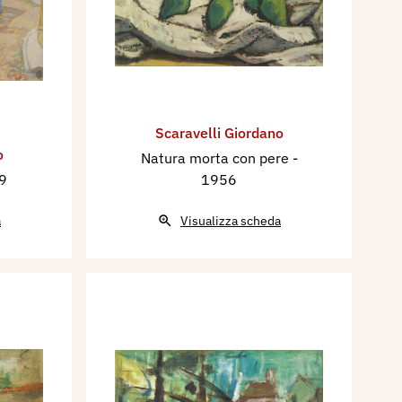
Scaravelli Giordano
o
Natura morta con pere
-
9
1956
a
Visualizza scheda