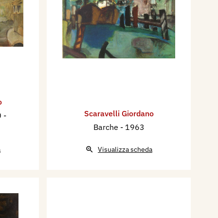
o
Scaravelli Giordano
 -
Barche
- 1963
a
Visualizza scheda