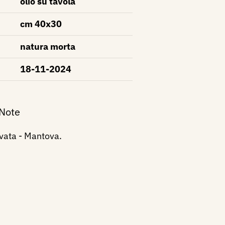
olio su tavola
cm 40x30
natura morta
18-11-2024
 Note
ivata - Mantova.