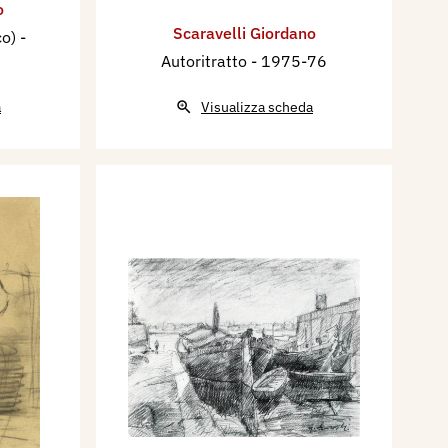
o
Scaravelli Giordano
co)
-
Autoritratto
- 1975-76
a
Visualizza scheda