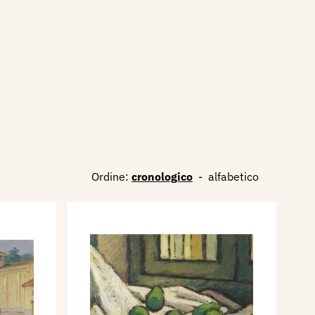
Ordine:
cronologico
-
alfabetico