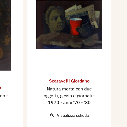
Scaravelli Giordano
o
Natura morta con due
ino
-
oggetti, gesso e giornali
-
1970 - anni '70 - '80
a
Visualizza scheda