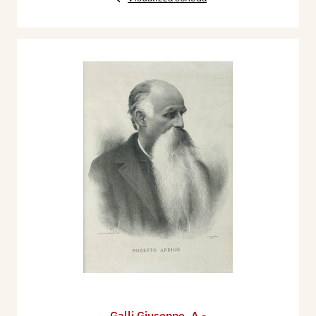
Galli Giuseppe
,
A -