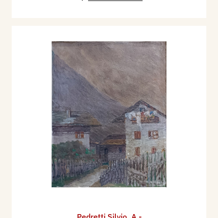
Pedretti Silvio
,
A -