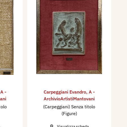
,
A -
Carpeggiani Evandro
,
A -
ani
ArchivioArtistiMantovani
tolo
(Carpeggiani) Senza titolo
(Figure)
a
Visualizza scheda