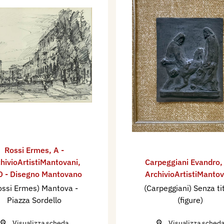
Rossi Ermes
,
A -
hivioArtistiMantovani
,
Carpeggiani Evandro
 - Disegno Mantovano
ArchivioArtistiMantov
ossi Ermes) Mantova -
(Carpeggiani) Senza ti
Piazza Sordello
(figure)
Visualizza scheda
Visualizza sched