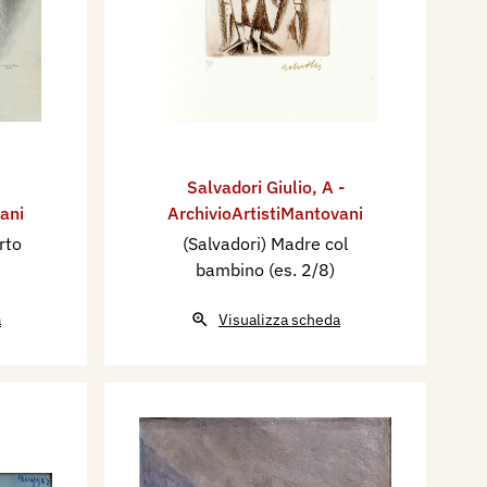
Salvadori Giulio
,
A -
ani
ArchivioArtistiMantovani
rto
(Salvadori) Madre col
bambino (es. 2/8)
a
Visualizza scheda