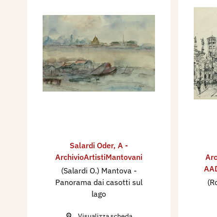
Salardi Oder
,
A -
ArchivioArtistiMantovani
Arc
AAD
(Salardi O.) Mantova -
Panorama dai casotti sul
(R
lago
Visualizza scheda