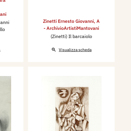
ani
Zinetti Ernesto Giovanni
,
A
vanni
- ArchivioArtistiMantovani
llo
(Zinetti) Il barcaiolo
a
Visualizza scheda