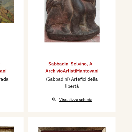
-
Sabbadini Selvino
,
A -
ani
ArchivioArtistiMantovani
trada
(Sabbadini) Artefici della
libertà
a
Visualizza scheda