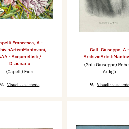
apelli Francesca
,
A -
hivioArtistiMantovani
,
Galli Giuseppe
,
A -
AA - Acquerellisti /
ArchivioArtistiMantov
Dizionario
(Galli Giuseppe) Robe
(Capelli) Fiori
Ardigò
Visualizza scheda
Visualizza sched