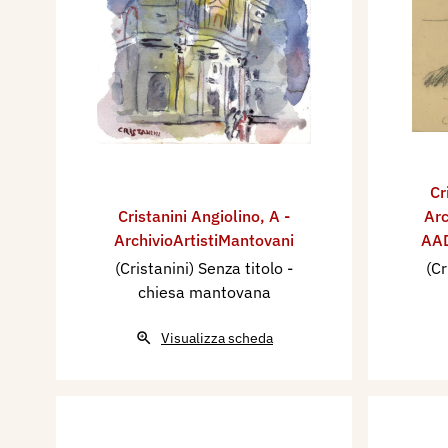
Cr
Cristanini Angiolino
,
A -
Arc
ArchivioArtistiMantovani
AAD
(Cristanini) Senza titolo -
(Cr
chiesa mantovana
Visualizza scheda