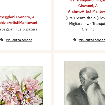
Giovanni
,
A -
ArchivioArtistiMantov
rpeggiani Evandro
,
A -
(Orsi) Senza titolo (Gio
chivioArtistiMantovani
Migliara inv. - Tranqui
rpeggiani) La pigiatura
Orsi inc.)
Visualizza scheda
Visualizza sched