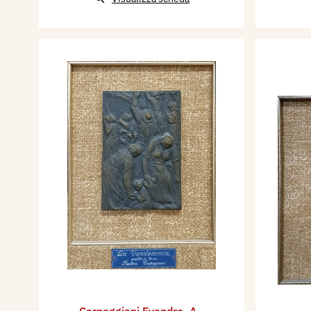
Carpeggiani Evandro
,
A -