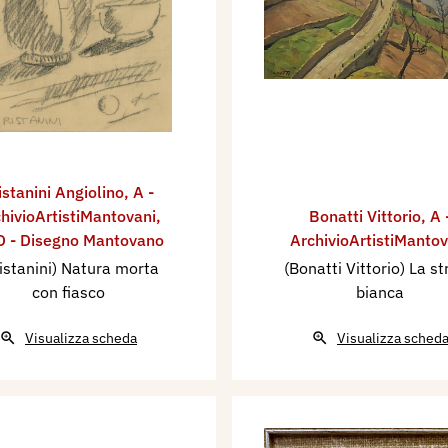
istanini Angiolino
,
A -
hivioArtistiMantovani
,
Bonatti Vittorio
,
A 
 - Disegno Mantovano
ArchivioArtistiMantov
istanini) Natura morta
(Bonatti Vittorio) La s
con fiasco
bianca
Visualizza scheda
Visualizza sched