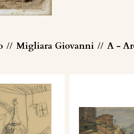
lo
//
Migliara Giovanni
//
A - Ar