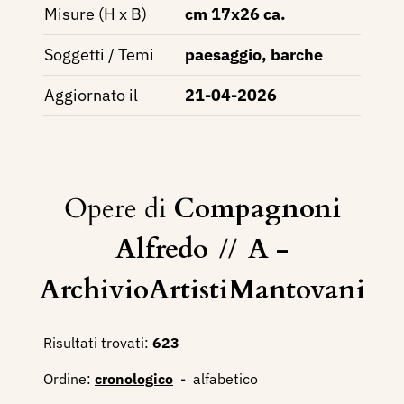
Misure (H x B)
cm 17x26 ca.
Soggetti / Temi
paesaggio, barche
Aggiornato il
21-04-2026
Opere di
Compagnoni
Alfredo
//
A -
ArchivioArtistiMantovani
Risultati trovati:
623
Ordine:
cronologico
-
alfabetico