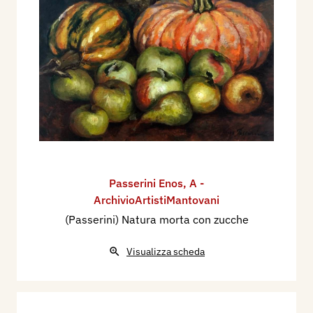
Passerini Enos
,
A -
ArchivioArtistiMantovani
(Passerini) Natura morta con zucche
Visualizza scheda