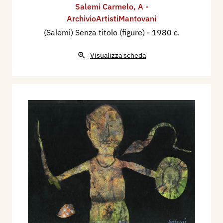
Salemi Carmelo
,
A -
Nazionale d’Arte – Reggiolo”. “4a Rassegna
ArchivioArtistiMantovani
Nazionale d’Arte Contemporanea - L’uomo e il
(Salemi) Senza titolo (figure)
- 1980 c.
cielo”, Gonzaga. “Collettiva di Linea fantastica”,
Galleria I Portici, Bologna. Personale, Galleria
Visualizza scheda
Walter Club, Bozzolo. Galleria d’Arte Alpone di S.
Bonifacio (VR). Inaugura la Galleria Il Deschetto -
Studio Sartori di Mantova con una Personale. Nel
1975, “Collettiva del Grupponove”, Galleria La
Torre, Mantova. “Collettiva di Artisti Mantovani”,
Galleria Il Deschetto - Studio Sartori, Mantova.
Personale, Galleria Teatro Minimo, Mantova.
“Collettiva di Linea fantastica”, alla Galleria Nove
di Mantova. Figura alla “Rassegna Arte
fantastica Italiana”, Galleria I Portici di Forlì.
Personale, Galleria S. Chiara di Parma.
Personale, Studio Sartori, Canneto sull’Oglio