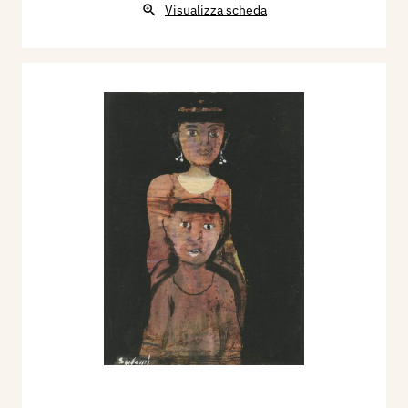
Visualizza scheda
Grupponove”, Galleria degli Antichi, Sabbioneta.
3° Premio acquisto al “Premio Mantova”.
“Premio Nazionale di Canneto Sull’Oglio”, con
medaglia d’oro; risulta segnalato al “Premio
Rovereto”. Nel 1970, Personale, Circolo U.G.M.,
Mantova. Nel 1971, Personale Galleria La Torre,
Mantova. Vince il Primo premio ex aequo,
“Premio Nazionale di Ostiglia”. Nel 1972,
Galleria del Teatro Minimo di Mantova,
Personale. “XV Mostra Nazionale di Arti
Figurative - L’arte nel tempo libero”, Sale
Mercato della Camera di Commercio, a Brescia.
Nel 1973, “Collettiva del Grupponove”, Galleria
La Torre, Mantova. Vince la Medaglia d’oro al
“Premio Mantova”. Personale a Bozzolo, Galleria
Walter Club. Partecipa, nel 1974, alla “Rassegna