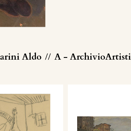
arini Aldo
//
A - ArchivioArtis