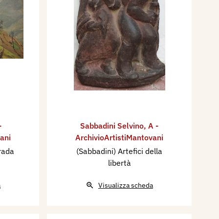
-
Sabbadini Selvino
,
A -
ani
ArchivioArtistiMantovani
trada
(Sabbadini) Artefici della
libertà
a
Visualizza scheda