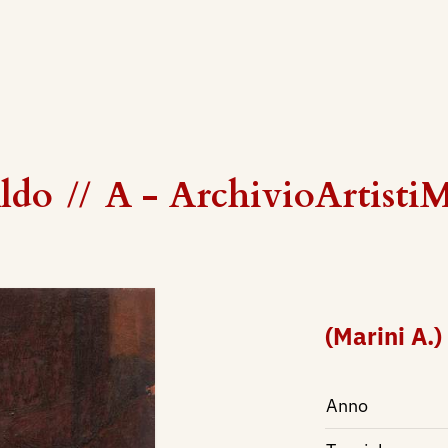
ldo
//
A - ArchivioArtisti
(Marini A.
Anno