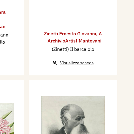
ara
ani
Zinetti Ernesto Giovanni
,
A
vanni
- ArchivioArtistiMantovani
llo
(Zinetti) Il barcaiolo
a
Visualizza scheda