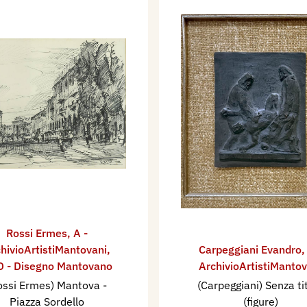
Rossi Ermes
,
A -
hivioArtistiMantovani
,
Carpeggiani Evandro
 - Disegno Mantovano
ArchivioArtistiMantov
ossi Ermes) Mantova -
(Carpeggiani) Senza ti
Piazza Sordello
(figure)