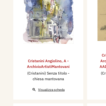
Cr
Cristanini Angiolino
,
A -
Arc
ArchivioArtistiMantovani
AAD
(Cristanini) Senza titolo -
(Cr
chiesa mantovana
Visualizza scheda