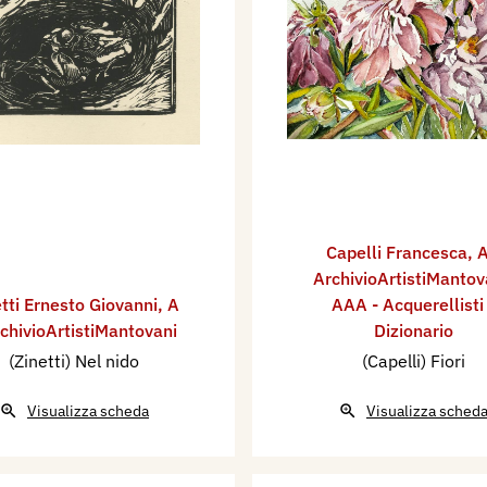
Capelli Francesca
,
A
ArchivioArtistiMantov
tti Ernesto Giovanni
,
A
AAA - Acquerellisti
rchivioArtistiMantovani
Dizionario
(Zinetti) Nel nido
(Capelli) Fiori
Visualizza scheda
Visualizza sched