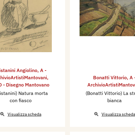
istanini Angiolino
,
A -
hivioArtistiMantovani
,
Bonatti Vittorio
,
A 
 - Disegno Mantovano
ArchivioArtistiMantov
istanini) Natura morta
(Bonatti Vittorio) La s
con fiasco
bianca
Visualizza scheda
Visualizza sched