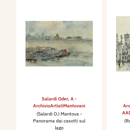
Salardi Oder
,
A -
ArchivioArtistiMantovani
Arc
AAD
(Salardi O.) Mantova -
Panorama dai casotti sul
(R
lago