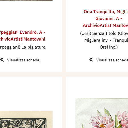
Orsi Tranquillo
,
Migli
Giovanni
,
A -
ArchivioArtistiMantov
rpeggiani Evandro
,
A -
(Orsi) Senza titolo (Gio
chivioArtistiMantovani
Migliara inv. - Tranqui
rpeggiani) La pigiatura
Orsi inc.)
Visualizza scheda
Visualizza sched