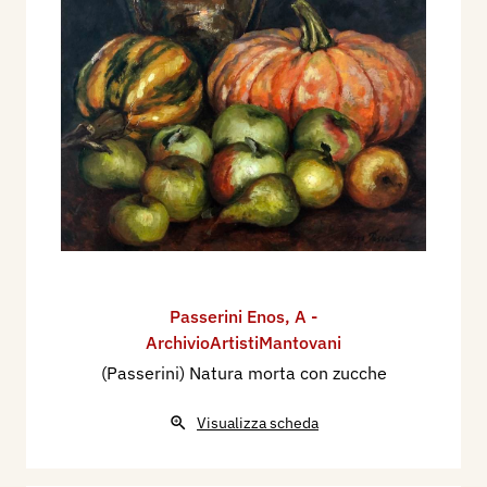
Passerini Enos
,
A -
ArchivioArtistiMantovani
(Passerini) Natura morta con zucche
Visualizza scheda