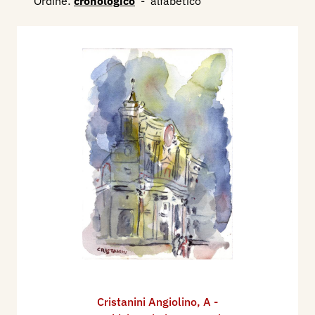
Ordine:
cronologico
-
alfabetico
Cristanini Angiolino
,
A -