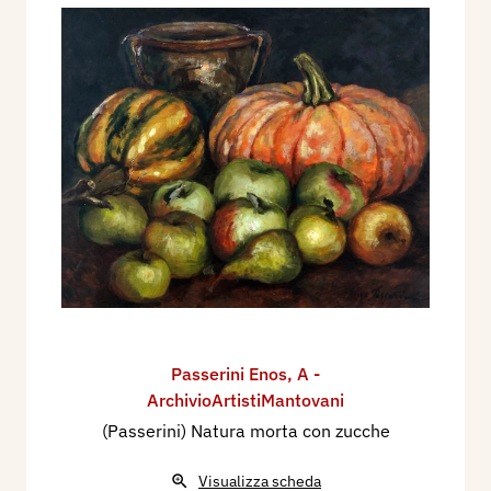
Passerini Enos
,
A -
ArchivioArtistiMantovani
(Passerini) Natura morta con zucche
Visualizza scheda