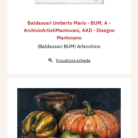
Baldassari Umberto Mario - BUM
,
A -
ArchivioArtistiMantovani
,
AAD - Disegno
Mantovano
(Baldassari BUM) Arlecchino
Visualizza scheda