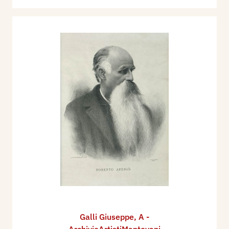
Galli Giuseppe
,
A -