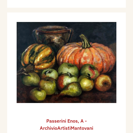
Passerini Enos
,
A -
ArchivioArtistiMantovani