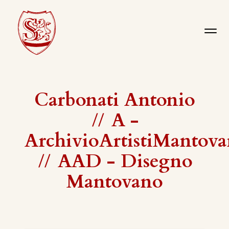
Carbonati Antonio
//
A -
ArchivioArtistiMantova
//
AAD - Disegno
Mantovano