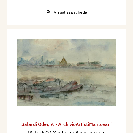
Visualizza scheda
Salardi Oder
,
A - ArchivioArtistiMantovani
(Salardi O.) Mantova - Panorama dai