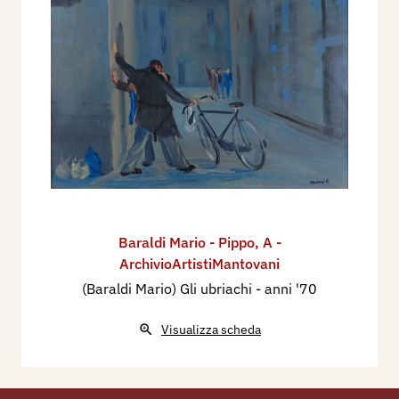
Baraldi Mario - Pippo
,
A -
ArchivioArtistiMantovani
(Baraldi Mario) Gli ubriachi
- anni '70
Visualizza scheda