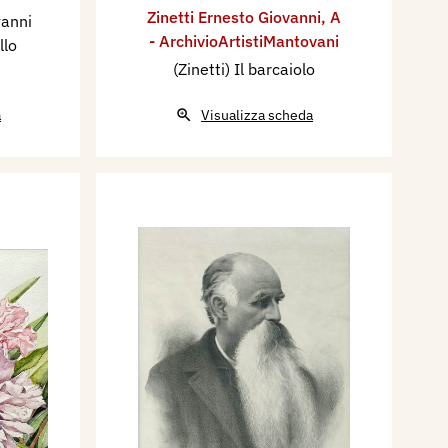
Zinetti Ernesto Giovanni
,
A
vanni
- ArchivioArtistiMantovani
llo
(Zinetti) Il barcaiolo
a
Visualizza scheda