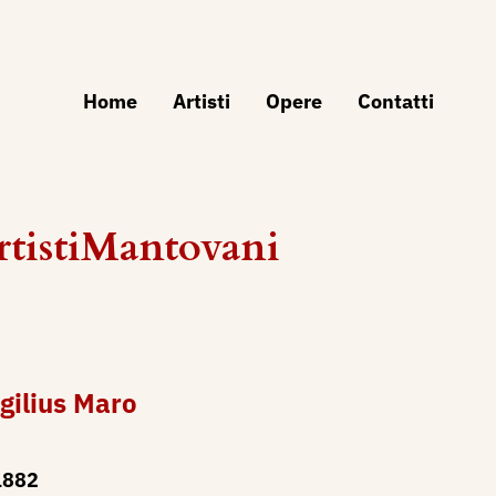
Home
Artisti
Opere
Contatti
rtistiMantovani
irgilius Maro
1882