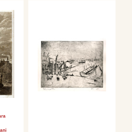
ara
ani