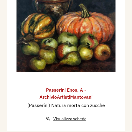
Passerini Enos
,
A -
ArchivioArtistiMantovani
(Passerini) Natura morta con zucche
Visualizza scheda