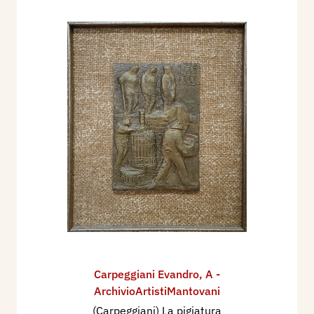
Carpeggiani Evandro
,
A -
ArchivioArtistiMantovani
(Carpeggiani) La pigiatura