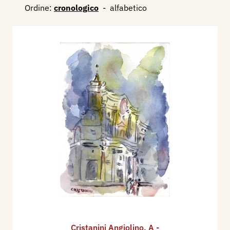
Ordine:
cronologico
-
alfabetico
Cristanini Angiolino
,
A -