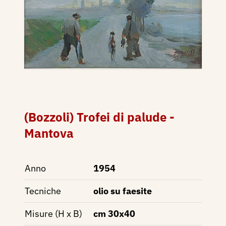
(Bozzoli) Trofei di palude -
Mantova
Anno
1954
Tecniche
olio su faesite
Misure (H x B)
cm 30x40