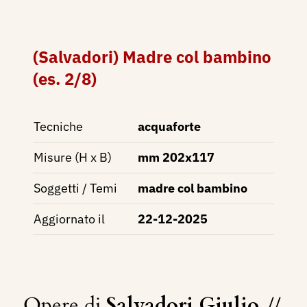
(Salvadori) Madre col bambino
(es. 2/8)
Tecniche
acquaforte
Misure (H x B)
mm 202x117
Soggetti / Temi
madre col bambino
Aggiornato il
22-12-2025
Opere di
Salvadori Giulio
//