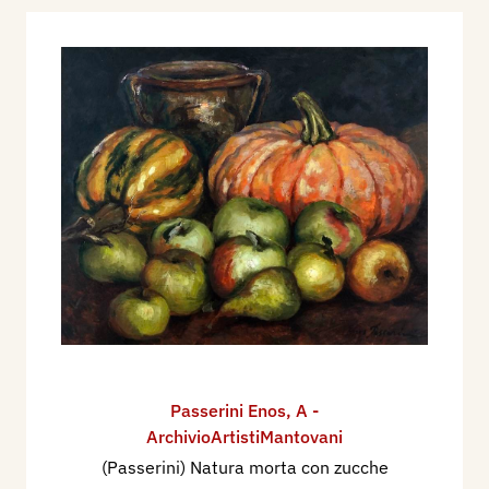
Passerini Enos
,
A -
ArchivioArtistiMantovani
(Passerini) Natura morta con zucche