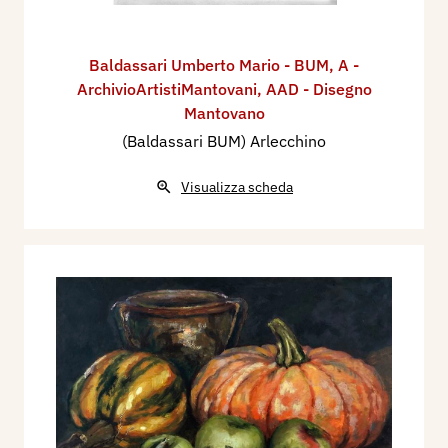
Baldassari Umberto Mario - BUM
,
A -
ArchivioArtistiMantovani
,
AAD - Disegno
Mantovano
(Baldassari BUM) Arlecchino
Visualizza scheda