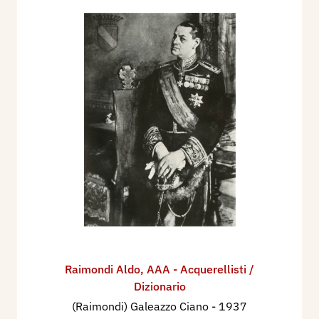
Raimondi Aldo
,
AAA - Acquerellisti /
Dizionario
(Raimondi) Galeazzo Ciano
- 1937