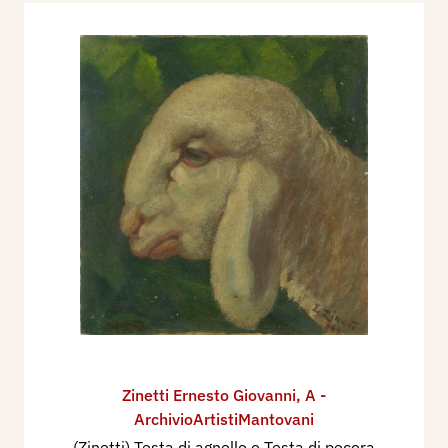
Zinetti Ernesto Giovanni
,
A -
ArchivioArtistiMantovani
(Zinetti) Testa di agnello o Testa di pecora