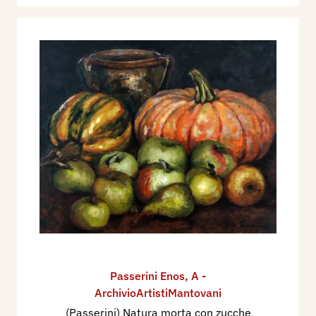
Passerini Enos
,
A -
ArchivioArtistiMantovani
(Passerini) Natura morta con zucche