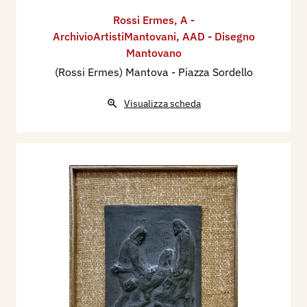
Rossi Ermes
,
A -
ArchivioArtistiMantovani
,
AAD - Disegno
Mantovano
(Rossi Ermes) Mantova - Piazza Sordello
Visualizza scheda