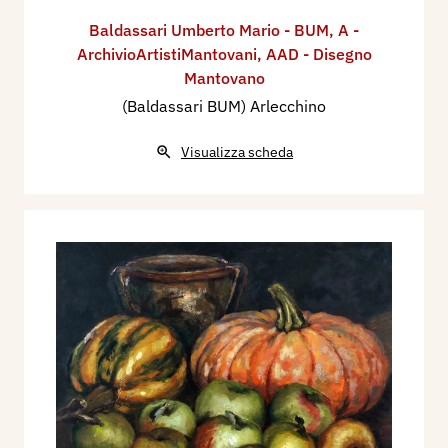
Baldassari Umberto Mario - BUM
,
A -
ArchivioArtistiMantovani
,
AAD - Disegno
Mantovano
(Baldassari BUM) Arlecchino
Visualizza scheda