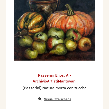
Passerini Enos
,
A -
ArchivioArtistiMantovani
(Passerini) Natura morta con zucche
Visualizza scheda