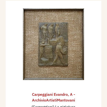
Carpeggiani Evandro
,
A -
ArchivioArtistiMantovani
(Carpeggiani) La pigiatura