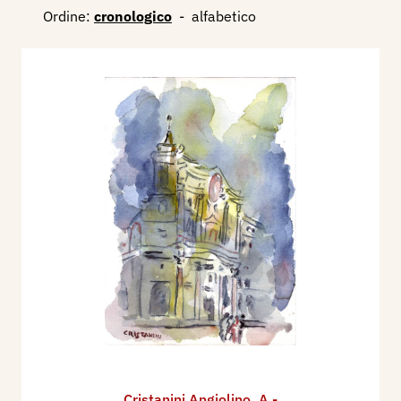
Ordine:
cronologico
-
alfabetico
Cristanini Angiolino
,
A -