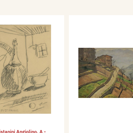
istanini Angiolino
,
A -