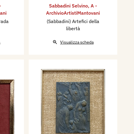
-
Sabbadini Selvino
,
A -
ani
ArchivioArtistiMantovani
trada
(Sabbadini) Artefici della
libertà
a
Visualizza scheda