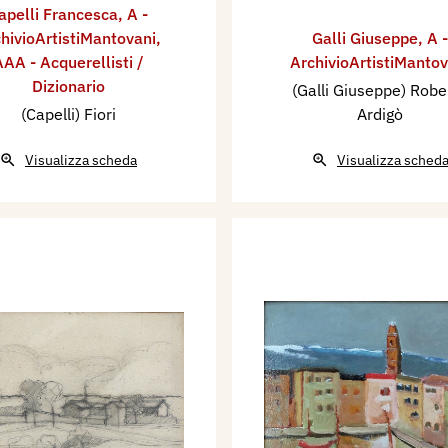
apelli Francesca
,
A -
hivioArtistiMantovani
,
Galli Giuseppe
,
A -
AA - Acquerellisti /
ArchivioArtistiMantov
Dizionario
(Galli Giuseppe) Robe
(Capelli) Fiori
Ardigò
Visualizza scheda
Visualizza sched