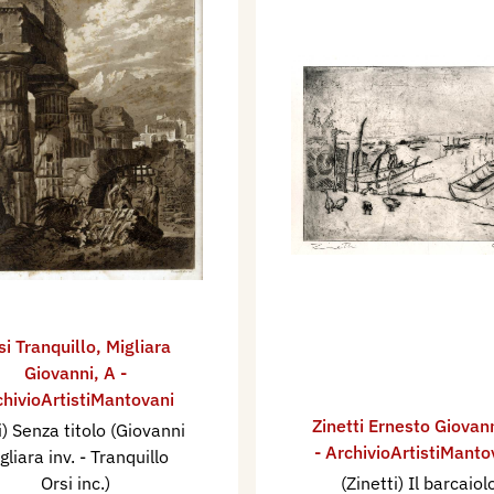
si Tranquillo
,
Migliara
Giovanni
,
A -
chivioArtistiMantovani
Zinetti Ernesto Giovan
i) Senza titolo (Giovanni
- ArchivioArtistiManto
gliara inv. - Tranquillo
Orsi inc.)
(Zinetti) Il barcaiol