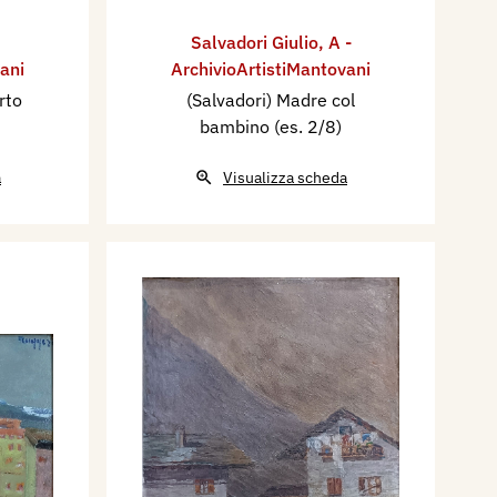
Salvadori Giulio
,
A -
ani
ArchivioArtistiMantovani
rto
(Salvadori) Madre col
bambino (es. 2/8)
a
Visualizza scheda