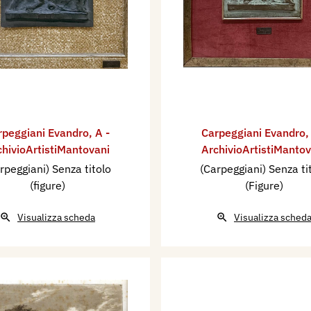
rpeggiani Evandro
,
A -
Carpeggiani Evandro
chivioArtistiMantovani
ArchivioArtistiMantov
rpeggiani) Senza titolo
(Carpeggiani) Senza ti
(figure)
(Figure)
Visualizza scheda
Visualizza sched