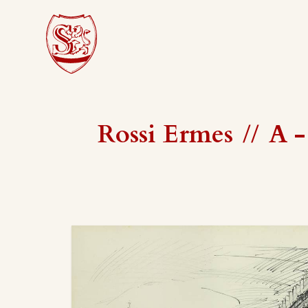
Rossi Ermes
//
A -