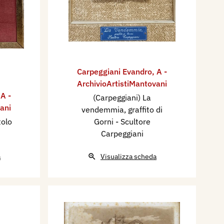
Carpeggiani Evandro
,
A -
ArchivioArtistiMantovani
,
A -
(Carpeggiani) La
ani
vendemmia, graffito di
tolo
Gorni - Scultore
Carpeggiani
a
Visualizza scheda