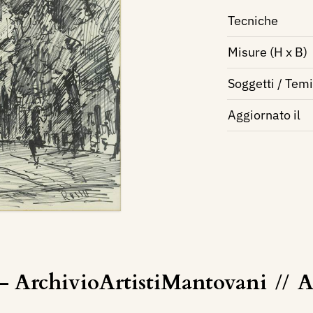
Tecniche
Misure (H x B)
Soggetti / Temi
Aggiornato il
- ArchivioArtistiMantovani
//
A