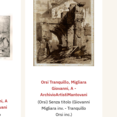
Orsi Tranquillo
,
Migliara
Giovanni
,
A -
ArchivioArtistiMantovani
ni
,
A
(Orsi) Senza titolo (Giovanni
vani
Migliara inv. - Tranquillo
o
Orsi inc.)