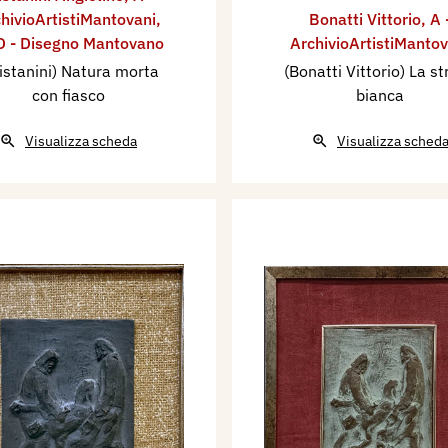
hivioArtistiMantovani
,
Bonatti Vittorio
,
A 
 - Disegno Mantovano
ArchivioArtistiMantov
istanini) Natura morta
(Bonatti Vittorio) La s
con fiasco
bianca
Visualizza scheda
Visualizza sched