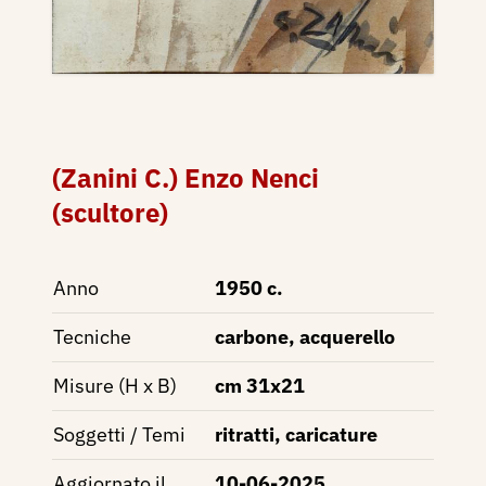
(Zanini C.) Enzo Nenci
(scultore)
Anno
1950 c.
Tecniche
carbone, acquerello
Misure (H x B)
cm 31x21
Soggetti / Temi
ritratti, caricature
Aggiornato il
10-06-2025