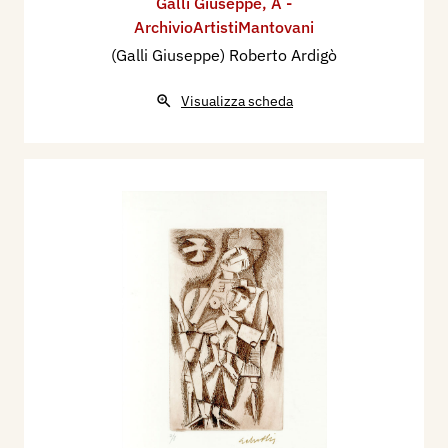
Galli Giuseppe
,
A -
ArchivioArtistiMantovani
(Galli Giuseppe) Roberto Ardigò
Visualizza scheda