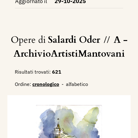
Aggiornato il
29-10-2025
Opere di
Salardi Oder
//
A -
ArchivioArtistiMantovani
Risultati trovati:
621
Ordine:
cronologico
-
alfabetico