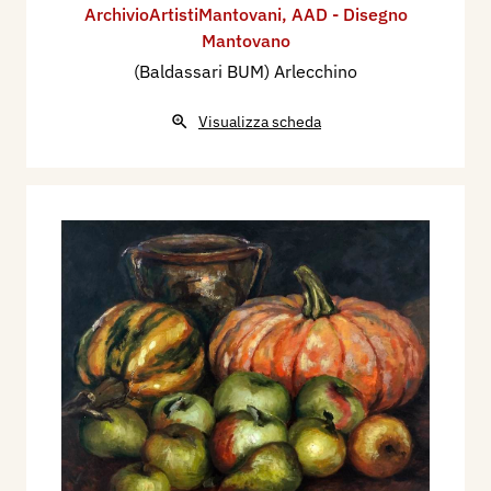
ArchivioArtistiMantovani
,
AAD - Disegno
Mantovano
(Baldassari BUM) Arlecchino
Visualizza scheda