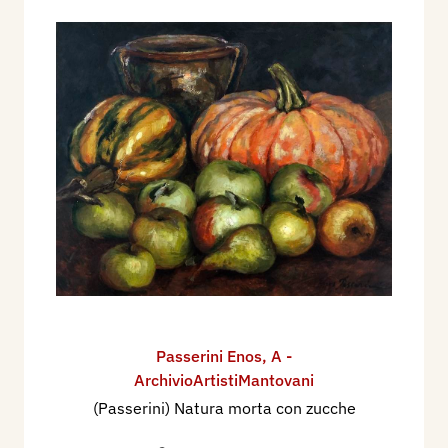
Passerini Enos
,
A -
ArchivioArtistiMantovani
(Passerini) Natura morta con zucche