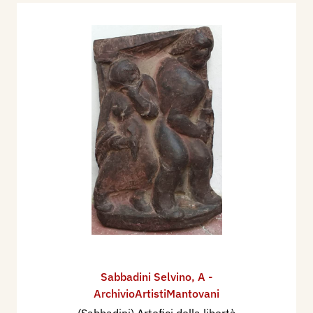
Sabbadini Selvino
,
A -
ArchivioArtistiMantovani
(Sabbadini) Artefici della libertà