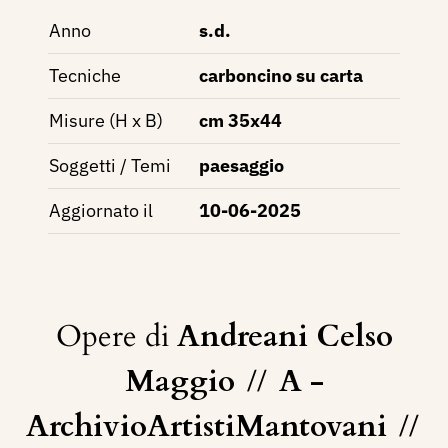
Anno
s.d.
Tecniche
carboncino su carta
Misure (H x B)
cm 35x44
Soggetti / Temi
paesaggio
Aggiornato il
10-06-2025
Opere di
Andreani Celso
Maggio
//
A -
ArchivioArtistiMantovani
//