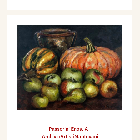
Passerini Enos
,
A -
ArchivioArtistiMantovani