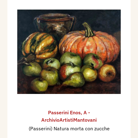
Passerini Enos
,
A -
ArchivioArtistiMantovani
(Passerini) Natura morta con zucche