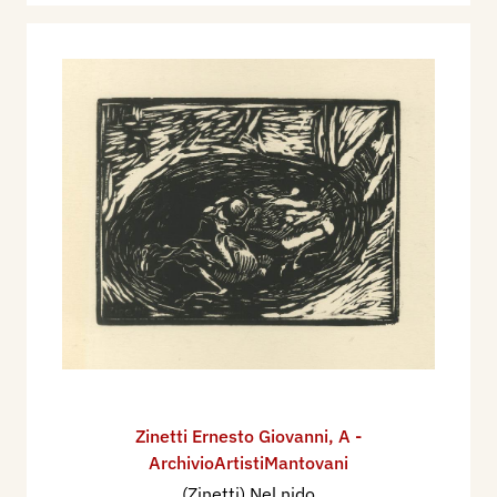
Zinetti Ernesto Giovanni
,
A -
ArchivioArtistiMantovani
(Zinetti) Nel nido