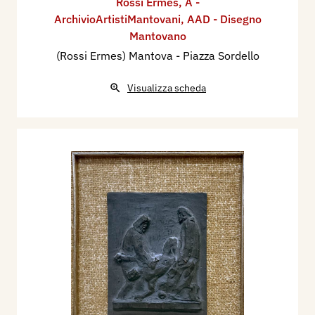
Rossi Ermes
,
A -
ArchivioArtistiMantovani
,
AAD - Disegno
Mantovano
(Rossi Ermes) Mantova - Piazza Sordello
Visualizza scheda