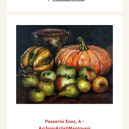
Passerini Enos
,
A -
ArchivioArtistiMantovani