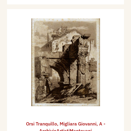
Orsi Tranquillo
,
Migliara Giovanni
,
A -
ArchivioArtistiMantovani