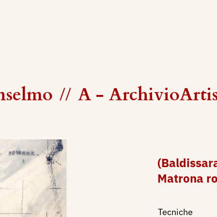
Anselmo
//
A - ArchivioArti
(Baldissar
Matrona r
Tecniche