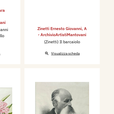
ara
ani
Zinetti Ernesto Giovanni
,
A
vanni
- ArchivioArtistiMantovani
llo
(Zinetti) Il barcaiolo
a
Visualizza scheda