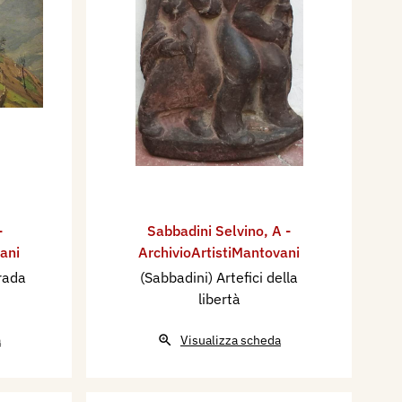
-
Sabbadini Selvino
,
A -
ani
ArchivioArtistiMantovani
trada
(Sabbadini) Artefici della
libertà
a
Visualizza scheda