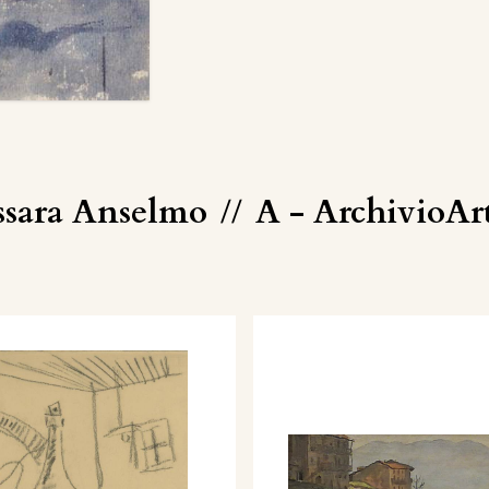
ssara Anselmo
//
A - ArchivioAr