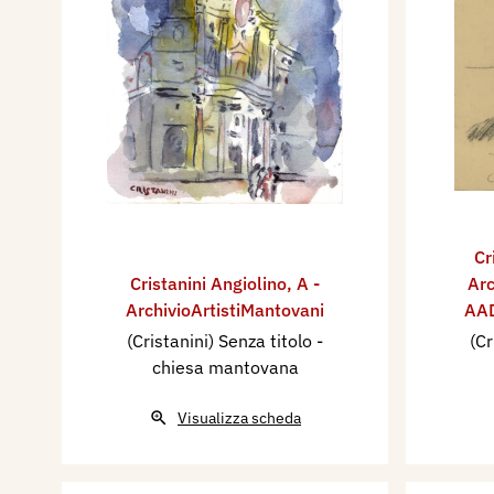
Cr
Cristanini Angiolino
,
A -
Arc
ArchivioArtistiMantovani
AAD
(Cristanini) Senza titolo -
(Cr
chiesa mantovana
Visualizza scheda