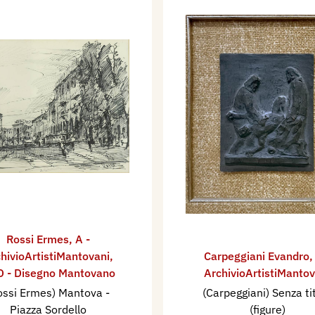
Rossi Ermes
,
A -
hivioArtistiMantovani
,
Carpeggiani Evandro
 - Disegno Mantovano
ArchivioArtistiMantov
ossi Ermes) Mantova -
(Carpeggiani) Senza ti
Piazza Sordello
(figure)