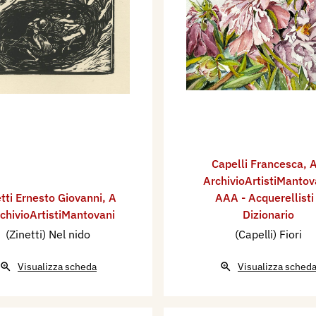
Capelli Francesca
,
A
ArchivioArtistiMantov
tti Ernesto Giovanni
,
A
AAA - Acquerellisti
rchivioArtistiMantovani
Dizionario
(Zinetti) Nel nido
(Capelli) Fiori
Visualizza scheda
Visualizza sched