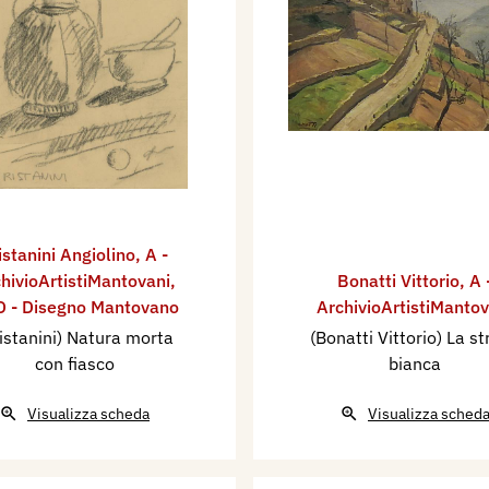
istanini Angiolino
,
A -
hivioArtistiMantovani
,
Bonatti Vittorio
,
A 
 - Disegno Mantovano
ArchivioArtistiMantov
istanini) Natura morta
(Bonatti Vittorio) La s
con fiasco
bianca
Visualizza scheda
Visualizza sched