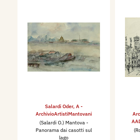
Salardi Oder
,
A -
ArchivioArtistiMantovani
Arc
AAD
(Salardi O.) Mantova -
Panorama dai casotti sul
(R
lago