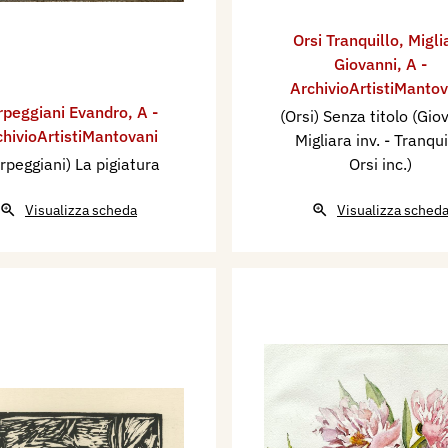
Orsi Tranquillo
,
Migli
Giovanni
,
A -
ArchivioArtistiMantov
rpeggiani Evandro
,
A -
(Orsi) Senza titolo (Gio
chivioArtistiMantovani
Migliara inv. - Tranqui
rpeggiani) La pigiatura
Orsi inc.)
Visualizza scheda
Visualizza sched