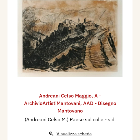
Andreani Celso Maggio
,
A -
ArchivioArtistiMantovani
,
AAD - Disegno
Mantovano
(Andreani Celso M.) Paese sul colle
- s.d.
Visualizza scheda