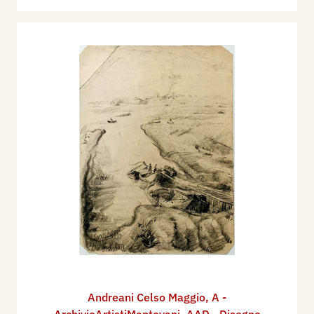
Andreani Celso Maggio
,
A -
ArchivioArtistiMantovani
,
AAD - Disegno