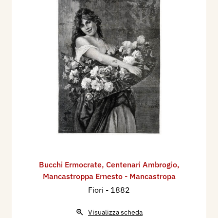
Bucchi Ermocrate
,
Centenari Ambrogio
,
Mancastroppa Ernesto - Mancastropa
Fiori
- 1882
Visualizza scheda