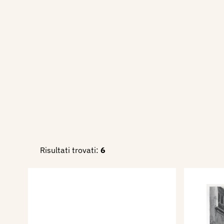
Sue opere si trovano nella A
di Cava de’ Tirreni e nelle ch
Fisciano e della Madonna del
Velino.
Bibliografia:
1877 - Esposizione Nazionale
spiegazione della dottrina, 
Capone (Disegno del sig. Mich
Italiana, Milano, Treves, II°
Risultati trovati:
6
ottobre, p. 260 ill.
1891 - Brera 1891 - Il vendit
di Gaetano Capone, di Maiori 
Sabattini), L'Illustrazione It
XVIII - 1° semestre, p. 364.
1894 - Brera alle Esposizioni