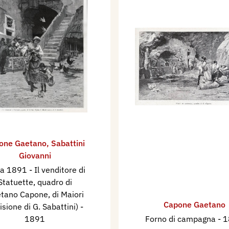
e,(cant. zano inc),
no, Anno XXI - 2°
 parola sulla
trazione Italiana, Milano,
 295/296.
ostumi meridionali,
ed Arte, Milano,
 f.t.
one Gaetano
,
Sabattini
Giovanni
a 1891 - Il venditore di
Statuette, quadro di
tano Capone, di Maiori
Capone Gaetano
cisione di G. Sabattini)
-
1891
Forno di campagna
- 