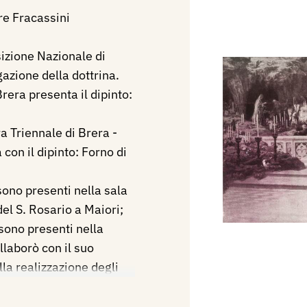
re Fracassini
izione Nazionale di
gazione della dottrina.
rera presenta il dipinto:
 Triennale di Brera -
con il dipinto: Forno di
sono presenti nella sala
del S. Rosario a Maiori;
sono presenti nella
llaborò con il suo
la realizzazione degli
an Lorenzo fuori le mura a