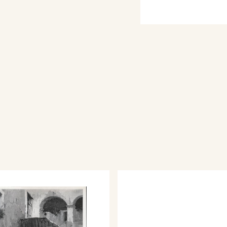
bbazia Santissima Trinità
iese di San Quirico a
l’Assunta a Casal
 di Napoli - La
quadro di Gaetano
etti), L'Illustrazione
 semestre, n. 42, 21
ore di Statuette, quadro
(incisione di G.
aliana, Milano, Anno
 Riunite - Forno di