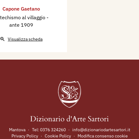
Capone Gaetano
techismo al villaggio
-
ante 1909
Visualizza scheda
Dizionario d'Arte Sartori
Mantova
·
Tel:
0376 324260
·
info@dizionariodartesartori.it
Privacy Policy
·
Cookie Policy
·
Modifica consenso cookie