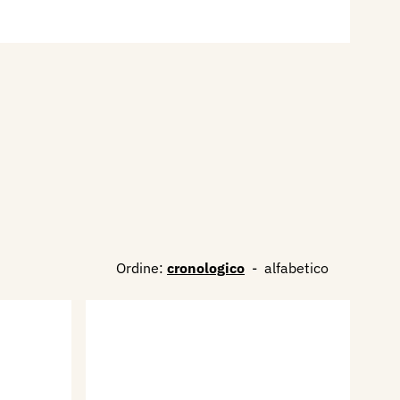
Ordine:
cronologico
-
alfabetico