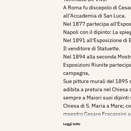
A Roma fu discepolo di Cesa
all’Accademia di San Luca.
Nel 1877 partecipa all'Espos
Napoli con il dipinto: La spie
Nel 1891 all'Esposizione di B
Il venditore di Statuette.
Nel 1894 alla seconda Mostra
Esposizioni Riunite partecipa 
campagna,
Sue pitture murali del 1895 
adibita a pretura nel Chiesa 
sempre a Maiori suoi dipinti 
Chiesa di S. Maria a Mare; co
maestro Cesare Fracassini al
affreschi della Basilica di S
Leggi tutto
Roma.