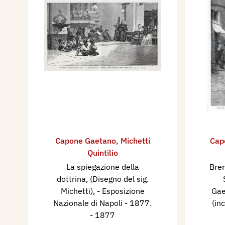
campagna, quadro di G. Capon
L'Illustrazione Italiana, Mila
semestre, pp. 53, 63.
1894 - Ed. Ximens, Un'ultima
Esposizione artistica, L'Illus
Anno XXI - 2° semestre, pp.
1908 - "Visita al presepe" c
quadro di G. Capone, Natura 
Vallardi, n. 2 dicembre, p. tav.
Capone Gaetano
,
Michetti
Cap
Quintilio
La spiegazione della
Brer
dottrina, (Disegno del sig.
Michetti), - Esposizione
Gae
Nazionale di Napoli - 1877.
(in
- 1877