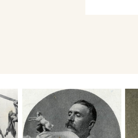
ttà di Venezia, con la
one Centrale - 1) La
.... e con 6 tempere nella
VIII Esposizione
 della Società Amatori e
con i dipinti: A
erracina, A Norimberga,
zione Internazionale di
degli Amatori e Cultori di
ipinto Monte Circeo, e
 Esposizione
ttà di Venezia, con la
lone Centrale donata