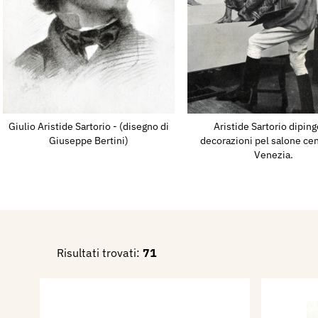
graziosamente di S. M. il Re d
a tempera: I monti Ausoni, U
pontine)..
Nel 1910 partecipa alla IX E
Internazionale d'Arte della C
acqueforti: Tigre e pescecane
Giulio Aristide Sartorio - (disegno di
Aristide Sartorio diping
Tigre ed elefante, "The masq
Giuseppe Bertini)
decorazioni pel salone cen
Venezia.
Shelley, e quattro dipinti: Bu
biscie, Tigre e tigrotti, Una ti
Partecipa alla Biennale di V
Mostra personale: La campa
dipinti.
Risultati trovati:
71
Nel 1917 collabora con i suoi
settimanale milanese L'Illust
Nel 1918 tiene una Mostra de
Guerra, nella Sala degli Orazi