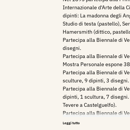
Internazionale d'Arte della Ci
dipinti: La madonna degli An
Studio di testa (pastello), Se
Hamersmith (dittico, pastello
Partecipa alla Biennale di V
disegni.
Partecipa alla Biennale di V
Mostra Personale espone 38 d
Partecipa alla Biennale di V
sculture, 9 dipinti, 3 disegni.
Partecipa alla Biennale di V
dipinti, 1 scultura, 7 disegni.
Tevere a Castelguelfo).
Partecipa alla Biennale di V
disegno.
Leggi tutto
Nel 1907 partecipa alla VII 