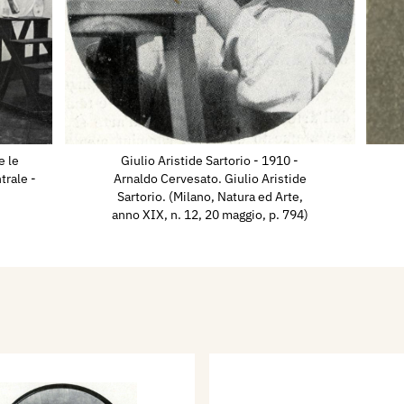
'Italia, e con due dipinti
na barrozza (paludi
sposizione
ittà di Venezia, con 4
, Tigre in agguato,
e le
Giulio Aristide Sartorio - 1910 -
ue of Anarchy" - by
trale -
Arnaldo Cervesato. Giulio Aristide
Sartorio. (Milano, Natura ed Arte,
ffalo e coccodrillo, Le
anno XIX, n. 12, 20 maggio, p. 794)
gre.
enezia del 1914 con la
gna romana, con 81
 disegni di guerra al
razione Italiana,
lle Impressioni di
 e Curazi in