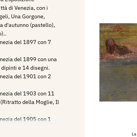
ttà di Venezia, con i
geli, Una Gorgone,
ra d'autunno (pastello),
)..
enezia del 1897 con 7
enezia del 1899 con una
ipinti e 14 disegni.
enezia del 1901 con 2
enezia del 1903 con 11
 (Ritratto della Moglie, Il
enezia del 1905 con 1
La
Esposizione