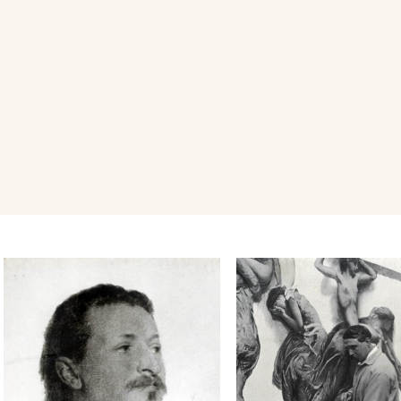
Internazionale d'Arte della Ci
Decorazione pittorica del Sal
Luce. - 2) Le Tenebre. - ......
Sala di Roma.
Nel 1908 partecipa alla LXX
Internazionale di Belle Arti,
Cultori di Belle Arti in Roma, 
Terracina, A Wurzburgo, A T
A Londra.
È presente alla LXXIX Esposi
Belle Arti di Roma - Società 
Belle Arti del 1909, con il d
quattro tempere.
Nel 1909 partecipa alla VIII
Internazionale d'Arte della Ci
decorazione pittorica del Sa