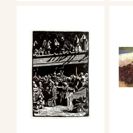
Partecipa alla Biennale di V
dipinti.
Nell'aprile-maggio 1927 figu
Artisti Combattenti d'Italia, 
Permanente, con il dipinto: 
Partecipa alla Biennale di V
dipinti, e 2 sculture.
Nel 1929 viene nominato Acc
Nel 1930 partecipa XVII Esp
Internazionale d'Arte della Ci
dipinti: Oro, Argento, Lapisla
Nel 1930 scrive e illustra il 
laziale nell'Eneide. per: Virg
Ussani, Supplemento al n. 49
Italiana", del 7 dicembre 193
Nel febbraio 1931 partecipa 