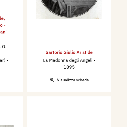
de
,
o -
ani
. G.
Sartorio Giulio Aristide
ar)
-
La Madonna degli Angeli
-
1895
a
Visualizza scheda