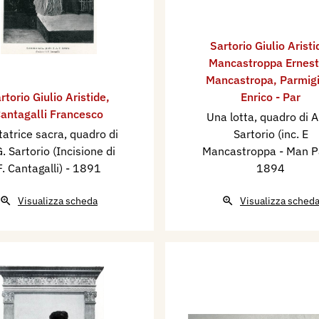
artorio. Milano
)
 Parlamento nazionale
Sartorio Giulio Aristi
slatori, il popolo italiano
Mancastroppa Ernest
ni ancora nel suo
Mancastropa
,
Parmigi
te voci robuste
rtorio Giulio Aristide
,
Enrico - Par
antagalli Francesco
ngo silenzio, annunzino
Una lotta, quadro di A
atrice sacra, quadro di
Sartorio (inc. E
la quale si dibatte la
G. Sartorio (Incisione di
Mancastroppa - Man P
po lo sforzo leggendario
F. Cantagalli)
- 1891
1894
nto del suo sogno
Visualizza scheda
Visualizza sched
a questo transitorio
ne, quello che sarà o
ovato del saggio
proclamare che un’altra
altra rinascita
mente annunciata,