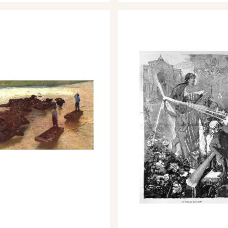
enezia del 1926 con 3
ra all'Esposizione degli
a Milano, Palazzo della
Conversazione.
enezia del 1928 con 2
ademico d'Italia.
osizione Biennale
ttà di Venezia, con tre
zzuli.
saggio: Il paesaggio
ilio, a cura di Vincenzo
 de "L'Illustrazione
0 - IX.
all'Esposizione Sociale