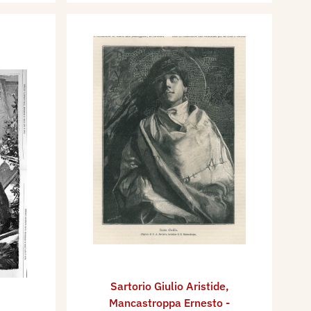
Sartorio Giulio Aristide
,
Mancastroppa Ernesto -