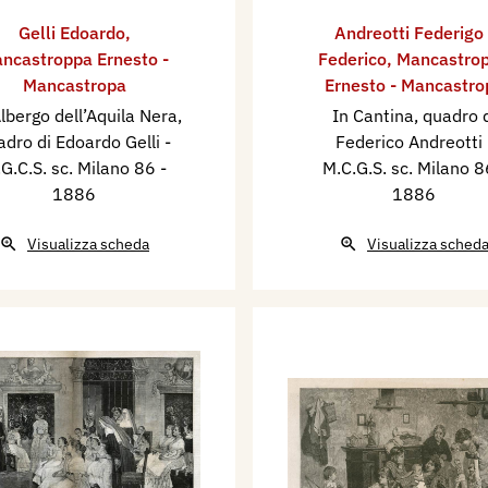
Gelli Edoardo
,
Andreotti Federigo 
ncastroppa Ernesto -
Federico
,
Mancastro
Mancastropa
Ernesto - Mancastro
Albergo dell’Aquila Nera,
In Cantina, quadro 
adro di Edoardo Gelli -
Federico Andreotti 
G.C.S. sc. Milano 86
-
M.C.G.S. sc. Milano 
1886
1886
Visualizza scheda
Visualizza sched