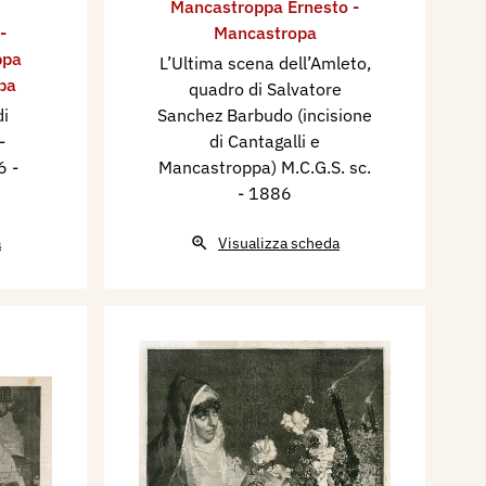
Mancastroppa Ernesto -
-
Mancastropa
ppa
L’Ultima scena dell’Amleto,
pa
quadro di Salvatore
di
Sanchez Barbudo (incisione
-
di Cantagalli e
86
-
Mancastroppa) M.C.G.S. sc.
- 1886
a
Visualizza scheda