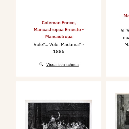
Ma
Coleman Enrico
,
Mancastroppa Ernesto -
All’
Mancastropa
qu
Vole?... Vole. Madama?
-
M.
1886
Visualizza scheda