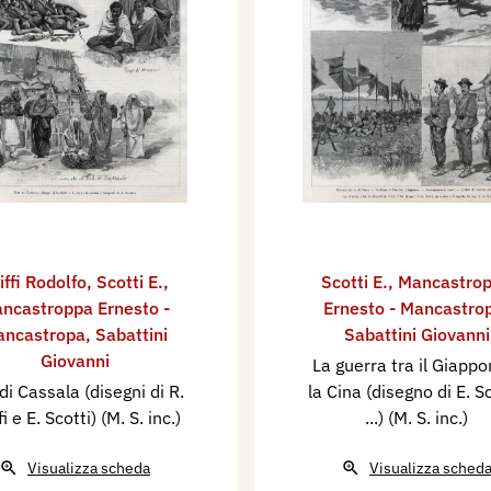
iffi Rodolfo
,
Scotti E.
,
Scotti E.
,
Mancastro
ncastroppa Ernesto -
Ernesto - Mancastro
ancastropa
,
Sabattini
Sabattini Giovanni
Giovanni
La guerra tra il Giappo
 di Cassala (disegni di R.
la Cina (disegno di E. Sc
fi e E. Scotti) (M. S. inc.)
...) (M. S. inc.)
Visualizza scheda
Visualizza sched