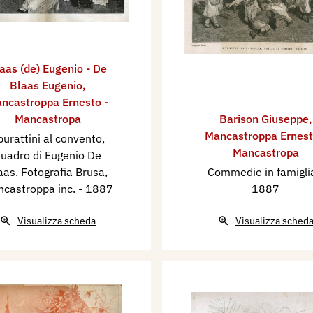
aas (de) Eugenio - De
Blaas Eugenio
,
ncastroppa Ernesto -
Mancastropa
Barison Giuseppe
,
Mancastroppa Ernest
burattini al convento,
Mancastropa
uadro di Eugenio De
aas. Fotografia Brusa,
Commedie in famigl
castroppa inc.
- 1887
1887
Visualizza scheda
Visualizza sched