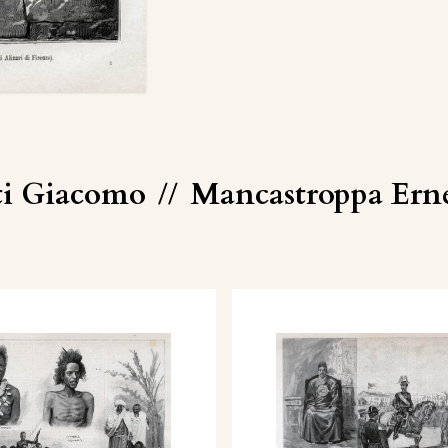
ti Giacomo
//
Mancastroppa Erne