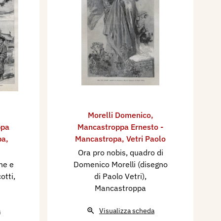
Morelli Domenico
,
ppa
Mancastroppa Ernesto -
pa
,
Mancastropa
,
Vetri Paolo
Ora pro nobis, quadro di
ne e
Domenico Morelli (disegno
otti,
di Paolo Vetri),
Mancastroppa
a
Visualizza scheda