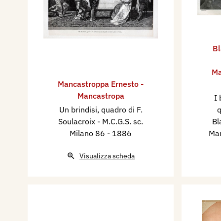
Bl
Ma
Mancastroppa Ernesto -
Mancastropa
I 
Un brindisi, quadro di F.
q
Soulacroix - M.C.G.S. sc.
Bl
Milano 86
- 1886
Man
Visualizza scheda