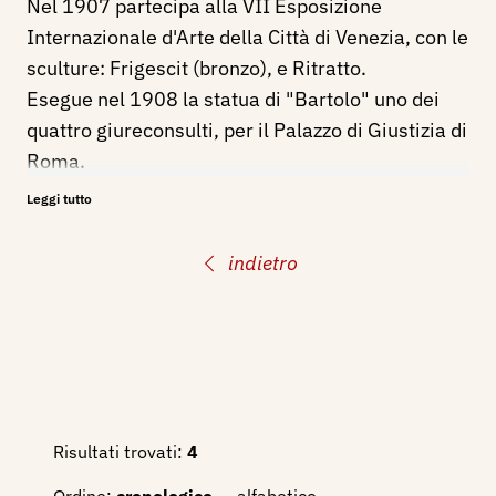
Nel 1907 partecipa alla VII Esposizione
Internazionale d'Arte della Città di Venezia, con le
sculture: Frigescit (bronzo), e Ritratto.
Esegue nel 1908 la statua di "Bartolo" uno dei
quattro giureconsulti, per il Palazzo di Giustizia di
Roma.
Nel 1908 partecipa alla LXXVIII Esposizione
Leggi tutto
Internazionale di Belle Arti, della Società Amatori
e Cultori di Belle Arti in Roma, con la scultura:
indietro
Frigescit.
Nel 1913 figura all’VIII Esposizione
dell’Associazione degli Artisti Italiani, che si
tiene nel Palazzo Strozzi di Firenze, presenta la
scultura in bronzo
Frigescit
.
Risultati trovati:
4
Bibliografia
: