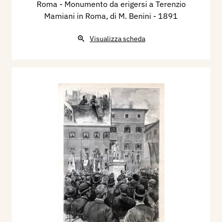
Strozzi, ill. 33, p.160, 166.
Roma - Monumento da erigersi a Terenzio
1994 - Vincenzo Vicario, Gli scultori italiani, Dal
Mamiani in Roma, di M. Benini
- 1891
neoclassico al liberty, seconda edizione, volume
Visualizza scheda
primo, Lodi, Il Pomerio, pp. 116/117.
1996 - La Biennale di Venezia. Le Esposizioni
Internazionali d’Arte 1895-1965, Milano, Electa,
Venezia, Biennale, p. 315.
2003 - Alfonso Panzetta, Nuovo Dizionario degli
Scultori Italiani dell’ottocento e del primo
novecento, volume I, A-L, Adarte, p. 83.