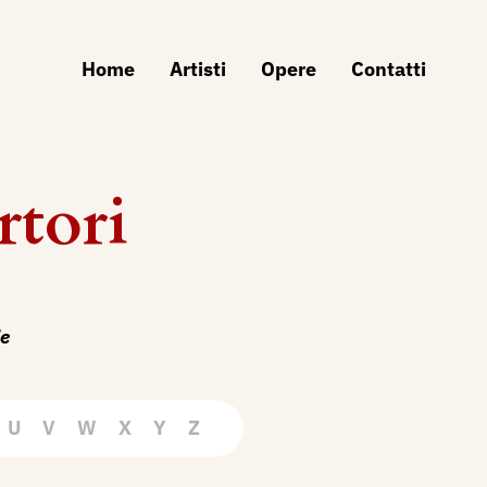
Home
Artisti
Opere
Contatti
rtori
ie
U
V
W
X
Y
Z