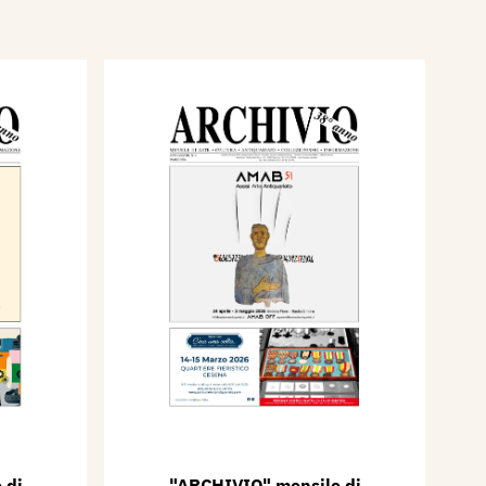
 di
"ARCHIVIO" mensile di