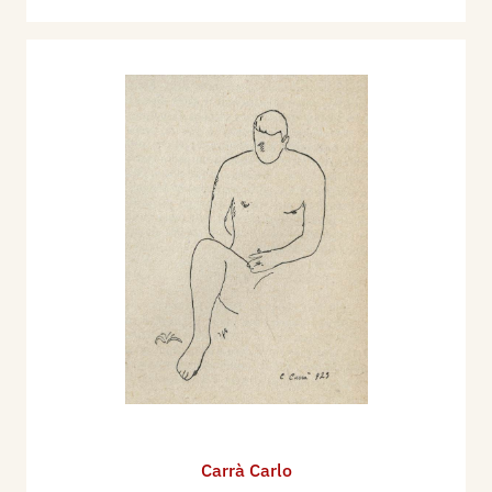
il dipinto: Marina.
Nel 1954 partecipa alla Esposizione
Internazionale d'Arte della Città di Venezia, con 5
dipinti
Nel 1956 partecipa alla Esposizione
Internazionale d'Arte della Città di Venezia,
Presenze, con 1 dipinto
Nel 1960 partecipa alla Esposizione
Internazionale d'Arte della Città di Venezia,
Mostra Storica del Futurismo, con 9 dipinti
Nel 1968 figura alla Esposizione Internazionale
d'Arte della Città di Venezia, Quattro Maestri del
Primo Futurismo Italiano, con 6 dipinti, 1 collage
Nel 1972 figura alla Esposizione Internazionale
d'Arte della Città di Venezia, Venezia: Ieri, Oggi,
Carrà Carlo
Domani, con 3 disegni