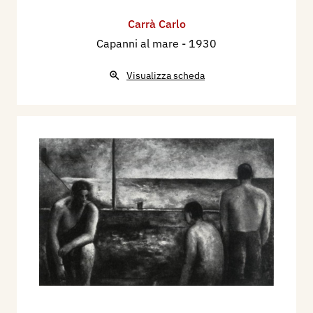
21.
Carrà Carlo
1977 - Carlo Carrà con il patrocinio della regione
Capanni al mare
- 1930
Emilia-Romagna, catalogo mostra, Comune di
Ferrara, Palazzo dei Diamanti, pp.nn.
Visualizza scheda
1996 - La Biennale di Venezia. Le Esposizioni
Internazionali d’Arte 1895-1995, Venezia,
Electa, p. 351.
2004 - Carlo Carrà. I miei ricordi. L'opera grafica
1922 - 1964, a cura di Elena Pontiggia, catalogo
mostra, Milano, edizioni Medusa, pp. 112.
2010 - Lo sguardo delle donne: dai Macchiaioli a
Modigliani. mostra e catalogo a cura di Stefano
Papetti, Comune di Civitanova Marche (MC), pp.
123/124.