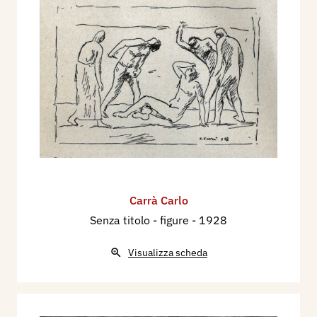
mare, La vacca, Le colonne, L'aia, I nuotatori.
Nel 1932 partecipa alla XVIII Esposizione
Internazionale d'Arte della Città di Venezia, con i
dipinti: Donna al mare, Pescatori, Donne di
pescatori, Marina di Carrara, Marina, Giovane
modello, Natura morta, Dopo il bagno, Capanni,
Natura morta, Venezia, Paesaggio.
Nel 1933 dall'11 marzo all'11 aprile, partecipa
IV° Mostra d’Arte del Sindacato regionale
Fascista Belle Arti di Lombardia al Palazzo della
Carrà Carlo
Permanente di Milano con i dipinti: Laguna,
Senza titolo - figure
- 1928
composizione, Paesaggio.
Nel 1934 partecipa alla XIX Esposizione
Visualizza scheda
Internazionale d'Arte della Città di Venezia, con i
dipinti: Estate sul Tirreno, Natura morta - mele,
Natura morta- pere, Studio per autoritratto,