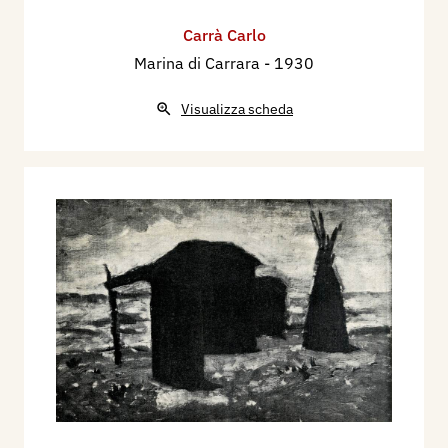
pp. 9/14.
Carrà Carlo
1937 - Artisti Italiani: Carlo Carrà. Il
Marina di Carrara
- 1930
Frontespizio, Firenze, Vallecchi Editore, n. 7
luglio, pp. I/VIII (12 quadri - 10 disegni).
Visualizza scheda
1939 - Giuseppe Marchiori, La Terza
Quadriennale Romana, Emporium, Bergamo, n. 4
aprile (n. 532), pp. cop. 189/204, ill.
1939 - Arte italiana a San Francisco, Le vie del
mondo - Rivista mensile del Touring Club
Italiano, Milano, anno V, n. 6 giugno, p. 240.
1939 - Bernardo Marziani, Pittura d'oggi in
Piemonte, in: 20 anni di Fascismo in Piemonte -
Torino, Sindacato Nazionale Fascista dei
Giornalisti, Edizione di Orsa, pp. 76/82.
1953 - Esposizione Nazionale d'Arte. Biennale di
Brera e della Permanente, catalogo mostra, tav.