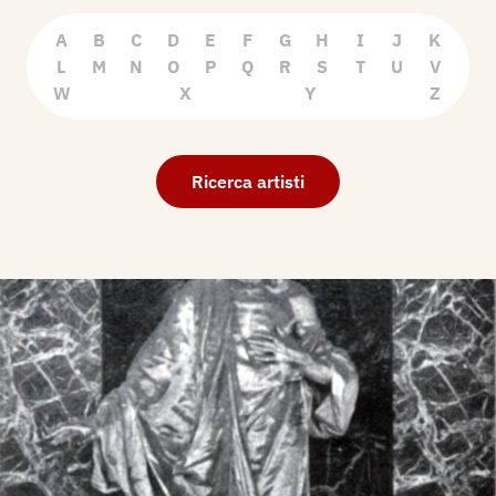
A
B
C
D
E
F
G
H
I
J
K
L
M
N
O
P
Q
R
S
T
U
V
W
X
Y
Z
Ricerca artisti