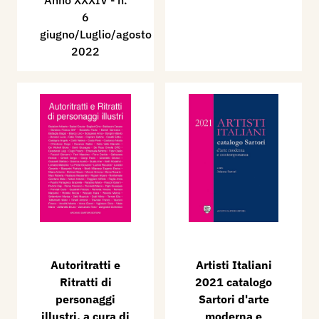
Anno XXXIV - n.
6
giugno/Luglio/agosto
2022
Autoritratti e
Artisti Italiani
Ritratti di
2021 catalogo
personaggi
Sartori d'arte
illustri, a cura di
moderna e