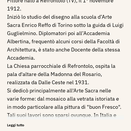
Pittore nato a Refrontolo (TV), il 1° novembre
1912.
Iniziò lo studio del disegno alla scuola d’Arte
Sacra Enrico Reffo di Torino sotto la guida di Luigi
Guglielmino. Diplomatori poi all’Accademia
Albertina, frequentò alcuni corsi della Facoltà di
Architettura, è stato anche Docente della stessa
Accademia.
La Chiesa parrocchiale di Refrontolo, ospita la
pala d'altare della Madonna del Rosario,
realizzata da Dalle Ceste nel 1931.
Si dedicò principalmente all'Arte Sacra nelle
varie forme: dal mosaico alla vetrata istoriata e
in modo particolare alla pittura di "buon Fresco".
Tali suoi lavori sono sparsi ovunque. In Italia e
all'estero dalla Svizzera sino nelle Americhe e ad
Leggi tutto