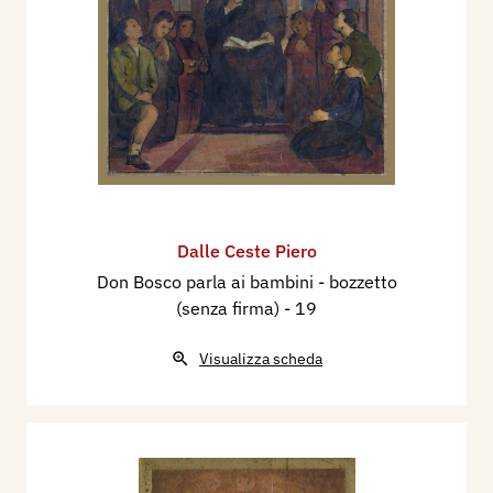
affreschi commemorativi aduna una cinquantina
di figure, tutte ritratte dal vero); a Priocca d'Alba;
a Lucinasco; a Tiglieto; a Verolengo; a Repergo; la
grande vela centrale nella chiesa di San
Francesco d'Assisi ad Altessano; la cattedrale di
Recanati. Opere a Torino: chiese di Santa Rita: di
Maria Ausiliatrice; dell'Annunziata; di Cristo
Operaio; della Madonna della Pace. Altre nel
santuario di Vespolate; nel santuario Madonna di
Dalle Ceste Piero
Lourdes di Alessandria; nel duomo e nel
Don Bosco parla ai bambini - bozzetto
santuario della Madonna del Suffragio ancora ad
(senza firma)
- 19
Alessandria; alla Visitazione di Asti, chiesetta
Visualizza scheda
delle suore francescane Angeline di via
Zangrandi:; nella cattedrale di Albenga.
In seguito si dedica alla pittura di cavalletto
eseguendo ritratti prevalentemente femminili e