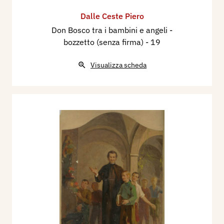
1971 - A.M. Comanducci, “Dizionario illustrato
dei Pittori, Disegnatori e Incisori Italiani Moderni
Dalle Ceste Piero
e Contemporanei”, Volume Secondo, quarta
Don Bosco tra i bambini e angeli -
edizione, Milano, Luigi Petuzzi Editore,
bozzetto (senza firma)
- 19
pp.895/896.
Visualizza scheda