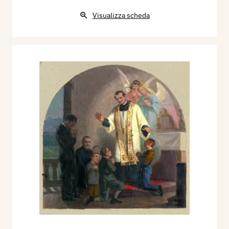
pur sempre una precisa dimensione
sentimentale”.
Visualizza scheda
Bibliografia
:
1965 - A. Rossi, “Piemonte Vivo”, marzo-aprile.
1967 - “Gente nostra, pittura e scultura
contemporanea, regione Piemonte, 1967-1968”,
seconda edizione diretta da S. Grasso e da A.
Capri, Torino.
1969 - Catalogo personale alla Galleria d’Arte
Piemonte Artistico e Culturale, Torino, (18
gennaio - 4 febbraio).
1969 - Marziano Bernardi, “La Stampa”, 19
gennaio.
1969 - Enciclopedia Universale SEDA dell'Arte
Moderna, Volume Terzo, Milano IDAF, p. 850
Catalogo Bolaffi;