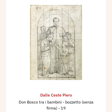
intima ed è in tale emozione che si identifica la
personalità di Piero Dalle Ceste. Diremmo che
l’artista è soprattutto uno psicologo che sa intuire
e tradurre sulla tela certi momenti magici che
egli stesso crea davanti al cavalletto: una ragione
che lo porta ad essere sempre diverso negli
accordi musicali tratti da una tavolozza ricca ma
stupendamente controllata affinché il contrasto
cromatico non strida mai dove la esaltazione è
dovuta a timbri collocati con senso di
responsabilità ed arte. Piero Dalle Ceste, per anni
noto quale affrescatore di raro talento, ha
trovato, proprio dall’affresco commissionato, la
spinta per inventare tematiche reali. Perché la
Dalle Ceste Piero
realtà di Piero Dalle Ceste è una sua verità in
Don Bosco tra i bambini - bozzetto (senza
quanto la figura può anche avere un nome ma ha
firma)
- 19