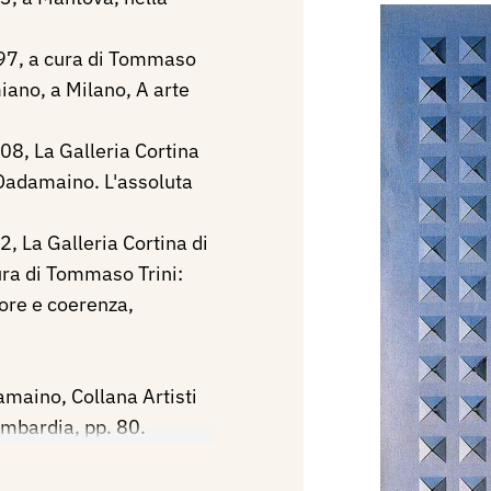
997, a cura di Tommaso
iano, a Milano, A arte
08, La Galleria Cortina
 Dadamaino. L'assoluta
2, La Galleria Cortina di
ura di Tommaso Trini:
ore e coerenza,
maino, Collana Artisti
mbardia, pp. 80.
58-1993, catalogo
antegna, pp. 40.