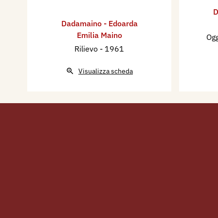
D
Dadamaino - Edoarda
Emilia Maino
Ogg
Rilievo
- 1961
Visualizza scheda