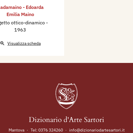
adamaino - Edoarda
Emilia Maino
etto ottico-dinamico
-
1963
Visualizza scheda
Dizionario d'Arte Sartori
Mantova
·
Tel:
0376 324260
·
info@dizionariodartesartori.it