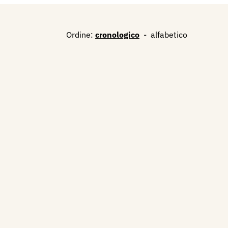
Ordine:
cronologico
-
alfabetico