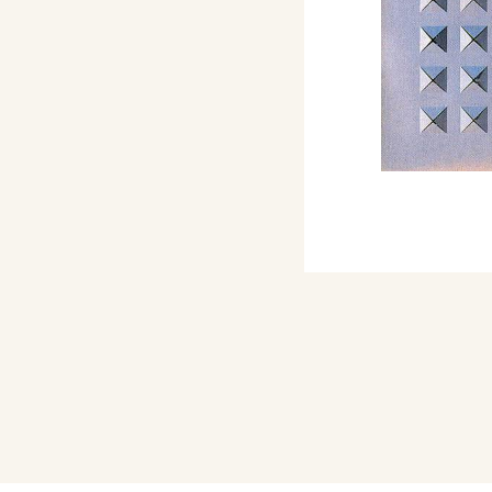
a vita. Zürich, pp. 56.
miano, catalogo mostra,
zzi, pp.nn.
a leggerezza
a Cortina), Mantova,
 12.
70, Rigore e coerenza,
antova, Archivio, n. 6