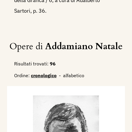
della Grafica / 6, a cura di Adalberto
Sartori, p. 36.
Opere di
Addamiano Natale
Risultati trovati:
96
Ordine:
cronologico
-
alfabetico