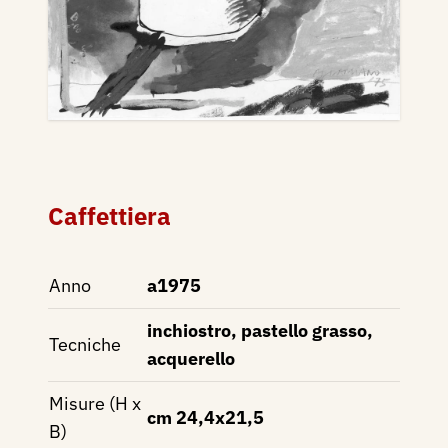
Caffettiera
Anno
a1975
inchiostro, pastello grasso,
Tecniche
acquerello
Misure (H x
cm 24,4x21,5
B)