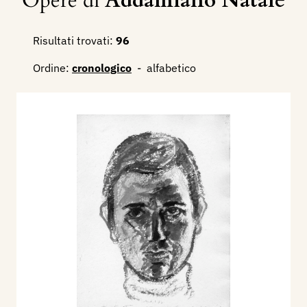
Opere di
Addamiano Natale
Risultati trovati:
96
Ordine:
cronologico
-
alfabetico